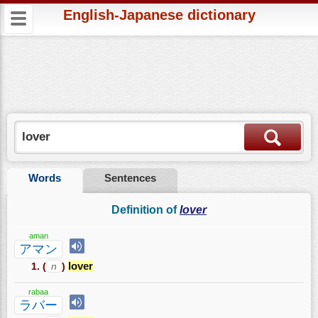
English-Japanese dictionary
Words
Sentences
Definition of
lover
aman
アマン
(
n
)
lover
rabaa
ラバー