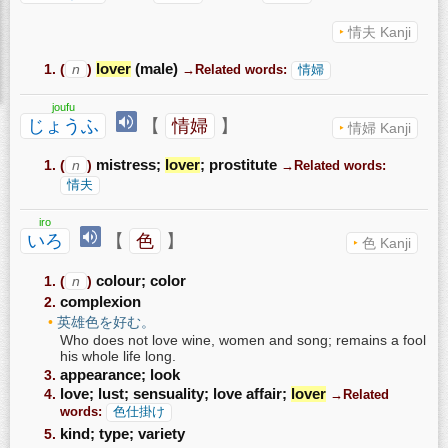
情夫 Kanji
(
n
)
lover
(male)
→Related words:
情婦
joufu
じょうふ
【
情婦
】
情婦 Kanji
(
n
)
mistress;
lover
; prostitute
→Related words:
情夫
iro
いろ
【
色
】
色 Kanji
(
n
)
colour; color
complexion
英雄色を好む。
Who does not love wine, women and song; remains a fool
his whole life long.
appearance; look
love; lust; sensuality; love affair;
lover
→Related
words:
色仕掛け
kind; type; variety