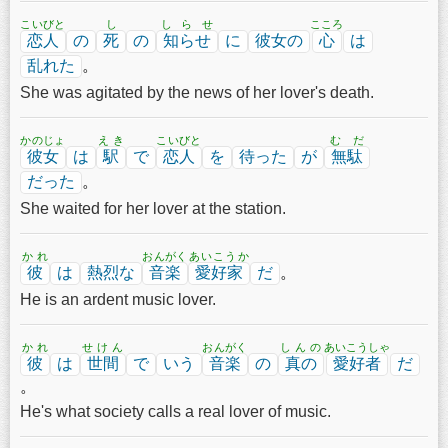
こいびと
し
しらせ
こころ
恋人
の
死
の
知らせ
に
彼女の
心
は
乱れた
。
She was agitated by the news of her lover's death.
かのじょ
えき
こいびと
むだ
彼女
は
駅
で
恋人
を
待った
が
無駄
だった
。
She waited for her lover at the station.
かれ
おんがく
あいこうか
彼
は
熱烈な
音楽
愛好家
だ
。
He is an ardent music lover.
かれ
せけん
おんがく
しんの
あいこうしゃ
彼
は
世間
で
いう
音楽
の
真の
愛好者
だ
。
He's what society calls a real lover of music.