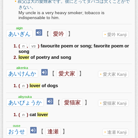
叔父は大の愛煙家です。彼にとってタバコは欠くことがで
きない。
My uncle is a very heavy smoker; tobacco is
indispensable to him.
aigin
あいぎん
【
愛吟
】
愛吟 Kanji
(
n
,
vs
)
favourite poem or song; favorite poem or
song
lover
of poetry and song
aikenka
あいけんか
【
愛犬家
】
愛犬家 Kanji
(
n
)
lover
of dogs
aibyouka
あいびょうか
【
愛猫家
】
愛猫家 Kanji
(
n
)
cat
lover
ouse
おうせ
【
逢瀬
】
逢瀬 Kanji