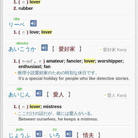
(
n
)
lover
rubber
riibe
リーベ
(
n
)
love;
lover
aikouka
あいこうか
【
愛好家
】
愛好家 Kanji
(
n-suf
,
n
)
amateur; fancier;
lover
; worshipper;
enthusiast; fan
推理小説愛好家のための特別な休日です。
It's a special holiday for people who like detective stories.
aijin
あいじん
【
愛人
】
愛人 Kanji
(
n
)
lover
; mistress
ここだけの話だが、彼には愛人がいる。
Between ourselves, he keeps a mistress.
joufu
iro
じょうふ
·
いろ
【
情夫
】