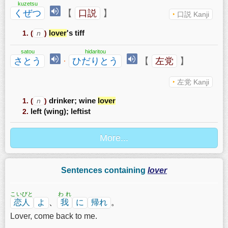
kuzetsu
くぜつ
【
口説
】
口説 Kanji
(
n
)
lover
's tiff
satou
hidaritou
さとう
·
ひだりとう
【
左党
】
左党 Kanji
(
n
)
drinker; wine
lover
left (wing); leftist
Sentences containing
lover
こいびと
われ
恋人
よ
、
我
に
帰れ
。
Lover, come back to me.