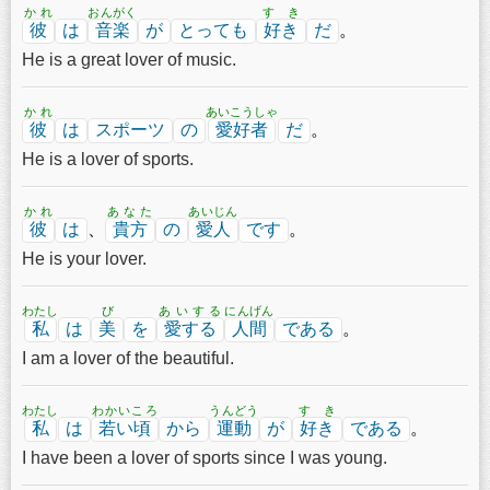
かれ
おんがく
すき
彼
は
音楽
が
とっても
好き
だ
。
He is a great lover of music.
かれ
あいこうしゃ
彼
は
スポーツ
の
愛好者
だ
。
He is a lover of sports.
かれ
あなた
あいじん
彼
は
、
貴方
の
愛人
です
。
He is your lover.
わたし
び
あいする
にんげん
私
は
美
を
愛する
人間
である
。
I am a lover of the beautiful.
わたし
わかいころ
うんどう
すき
私
は
若い頃
から
運動
が
好き
である
。
I have been a lover of sports since I was young.