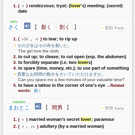
(
n
)
rendezvous; tryst; (
lover
's) meeting; (secret)
date
saku
さく
【
裂く
·
割く
】
裂割 Kanji
(
v5k
,
vt
)
to tear; to rip up
その少女はその布を裂いた。
The girl tore the cloth.
to cut up; to cleave; to cut open (esp. the abdomen)
to forcibly separate (i.e. two
lover
s)
to spare (time, money, etc.); to use part of something
貴重なお時間の数分をさいていただけますか。
Can you spare me a few minutes of your valuable time?
to have a tattoo in the corner of one's eye
→Related
words:
黥く
maotoko
まおとこ
【
間男
】
間男 Kanji
(
n
)
married woman's secret
lover
; paramour
(
n
,
vs
)
adultery (by a married woman)