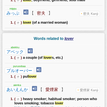
mippu
みっぷ
【
密夫
】
密夫 Kanji
(
n
)
lover
(of a married woman)
Words related to
lover
abekku
アベック
(
n
)
a couple (of
lover
s, etc.)
puruoobaa
プルオーバー
(
n
)
pul
lover
aienka
あいえんか
【
愛煙家
】
愛煙家 Kanji
(
n
)
heavy smoker; habitual smoker; person who
loves smoking; tobacco
lover