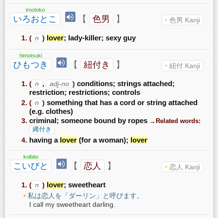
irootoko
いろおとこ
【
色男
】
色男 Kanji
(
n
)
lover
; lady-killer; sexy guy
himotsuki
ひもつき
【
紐付き
】
紐付 Kanji
(
n
,
adj-no
)
conditions; strings attached;
restriction; restrictions; controls
(
n
)
something that has a cord or string attached
(e.g. clothes)
criminal; someone bound by ropes
→Related words:
縄付き
having a
lover
(for a woman);
lover
koibito
こいびと
【
恋人
】
恋人 Kanji
(
n
)
lover
; sweetheart
私は恋人を「ダーリン」と呼びます。
I call my sweetheart darling.