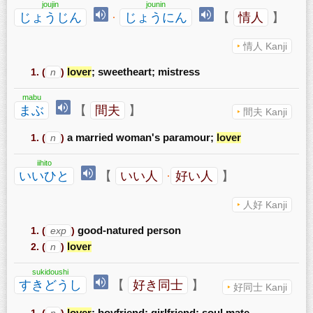
joujin
jounin
じょうじん
·
じょうにん
【
情人
】
情人 Kanji
(
n
)
lover
; sweetheart; mistress
mabu
まぶ
【
間夫
】
間夫 Kanji
(
n
)
a married woman's paramour;
lover
iihito
いいひと
【
いい人
·
好い人
】
人好 Kanji
(
exp
)
good-natured person
(
n
)
lover
sukidoushi
すきどうし
【
好き同士
】
好同士 Kanji
(
n
)
lover
; boyfriend; girlfriend; soul mate